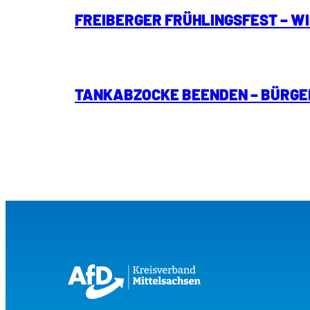
FREIBERGER FRÜHLINGSFEST – W
TANKABZOCKE BEENDEN – BÜRGE