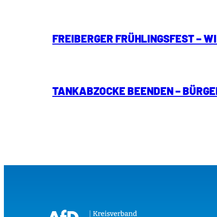
FREIBERGER FRÜHLINGSFEST – W
TANKABZOCKE BEENDEN – BÜRGE