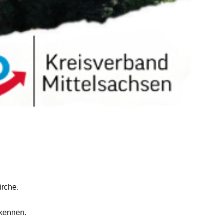
irche.
rkennen.