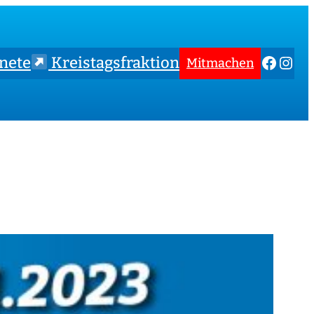
Faceb
Inst
nete
Kreistagsfraktion
Mitmachen