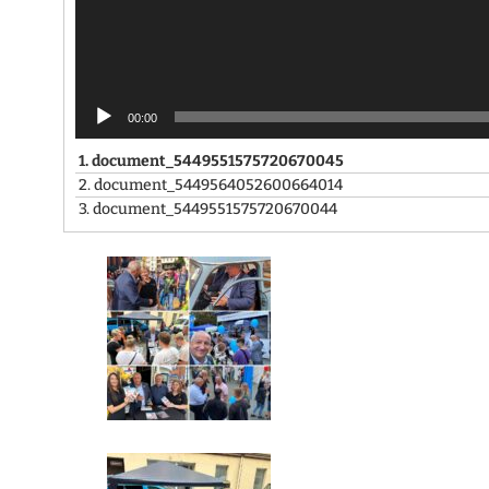
00:00
1.
document_5449551575720670045
2.
document_5449564052600664014
3.
document_5449551575720670044