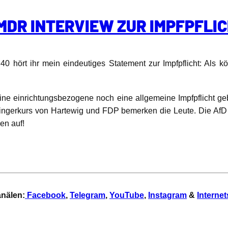
MDR INTERVIEW ZUR IMPFPFLI
40 hört ihr mein eindeutiges Statement zur Impfpflicht: Als k
ine einrichtungsbezogene noch eine allgemeine Impfpflicht ge
gerkurs von Hartewig und FDP bemerken die Leute. Die AfD ist
en auf!
anälen:
Facebook
,
Telegram
,
YouTube
,
Instagram
&
Internet