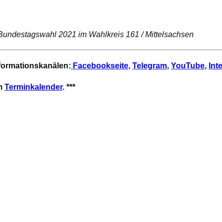
 Bundestagswahl 2021 im Wahlkreis 161 / Mittelsachsen
nformationskanälen:
Facebookseite
,
Telegram
,
YouTube
,
Int
em
Terminkalender
. ***