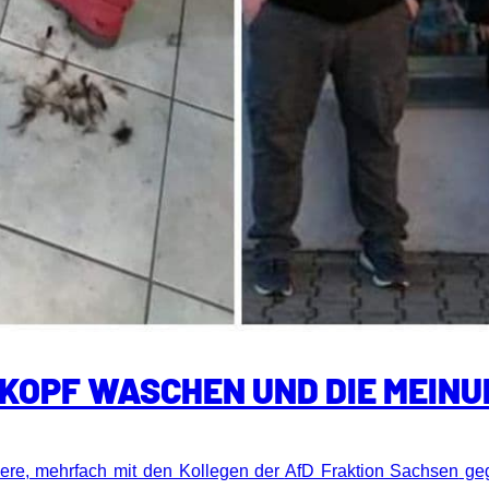
 KOPF WASCHEN UND DIE MEIN
iere, mehrfach mit den Kollegen der
AfD Fraktion Sachsen
geg