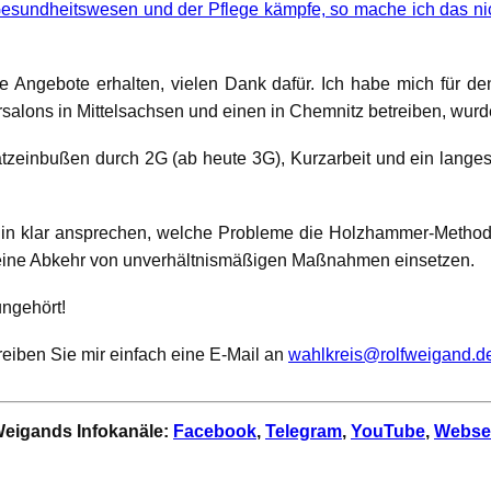
 Gesundheitswesen und der Pflege kämpfe, so mache ich das nic
e Angebote erhalten, vielen Dank dafür. Ich habe mich für d
alons in Mittelsachsen und einen in Chemnitz betreiben, wurd
zeinbußen durch 2G (ab heute 3G), Kurzarbeit und ein langes 
in klar ansprechen, welche Probleme die Holzhammer-Methode
r eine Abkehr von unverhältnismäßigen Maßnahmen einsetzen.
ungehört!
eiben Sie mir einfach eine E-Mail an
wahlkreis@rolfweigand.d
 Weigands Infokanäle:
Facebook
,
Telegram
,
YouTube
,
Webse