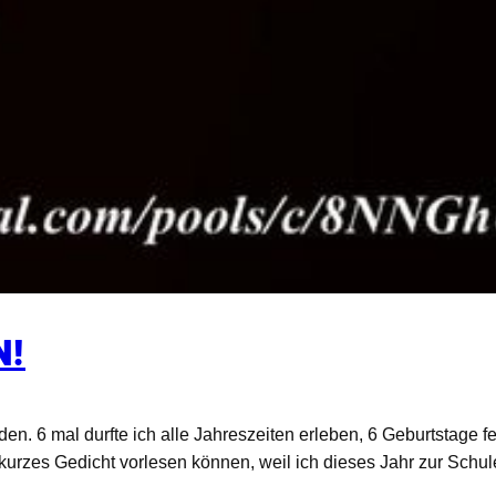
N!
en. 6 mal durfte ich alle Jahreszeiten erleben, 6 Geburtstage f
urzes Gedicht vorlesen können, weil ich dieses Jahr zur Schu