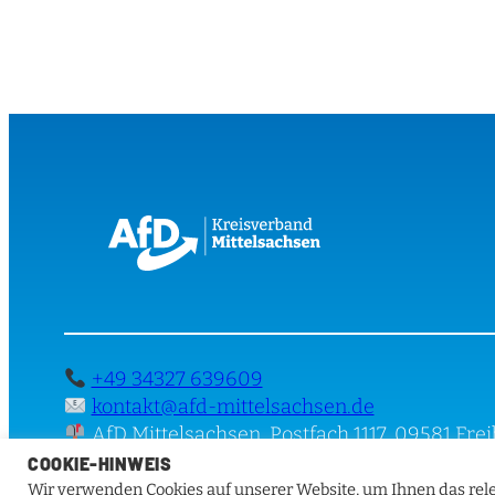
+49 34327 639609
kontakt@afd-mittelsachsen.de
AfD Mittelsachsen, Postfach 1117, 09581 Fre
COOKIE-HINWEIS
Wir verwenden Cookies auf unserer Website, um Ihnen das rele