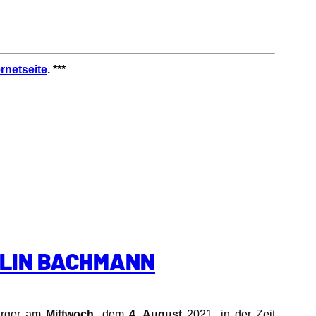
ernetseite
. ***
OLIN BACHMANN
Bürger am
Mittwoch
, dem
4. August
2021, in der Zeit