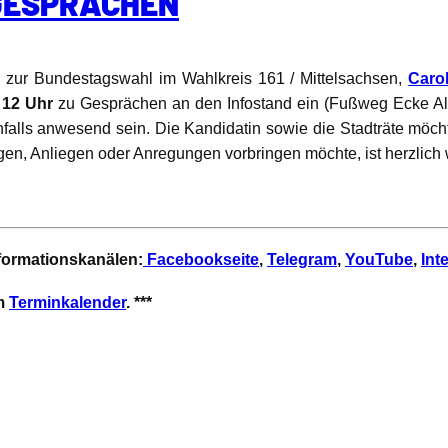
GESPRÄCHEN
n zur Bundestagswahl im Wahlkreis 161 / Mittelsachsen,
Caro
 12 Uhr
zu Gesprächen an den Infostand ein (Fußweg Ecke Al
ebenfalls anwesend sein. Die Kandidatin sowie die Stadträte m
agen, Anliegen oder Anregungen vorbringen möchte, ist herzlich
nformationskanälen:
Facebookseite
,
Telegram
,
YouTube
,
Int
em
Terminkalender
. ***