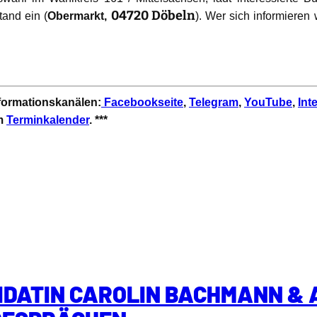
04720 Döbeln
and ein (
Obermarkt,
). Wer sich informieren
nformationskanälen:
Facebookseite
,
Telegram
,
YouTube
,
Int
em
Terminkalender
. ***
DATIN CAROLIN BACHMANN &