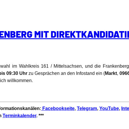
ENBERG MIT DIREKTKANDIDAT
swahl im Wahlkreis 161 / Mittelsachsen, und die Frankenberge
bis 09:30 Uhr
zu Gesprächen an den Infostand ein (
Markt
,
0966
lich willkommen.
nformationskanälen:
Facebookseite
,
Telegram
,
YouTube
,
Int
em
Terminkalender
. ***