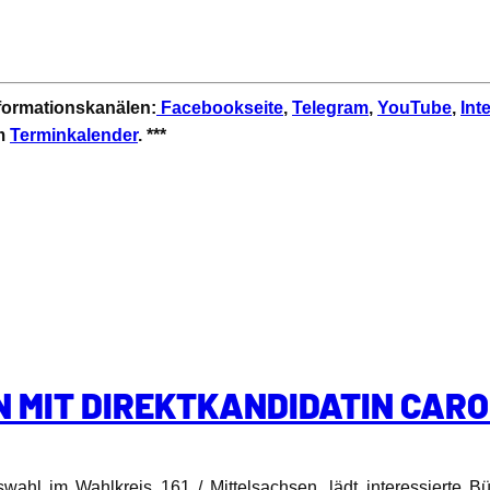
nformationskanälen:
Facebookseite
,
Telegram
,
YouTube
,
Int
em
Terminkalender
. ***
N MIT DIREKTKANDIDATIN CAR
swahl im Wahlkreis 161 / Mittelsachsen, lädt interessierte 