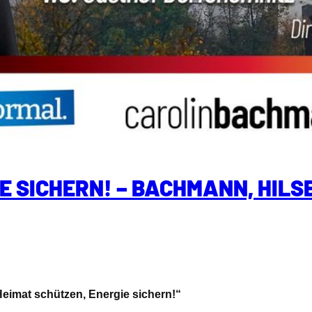
E SICHERN! – BACHMANN, HILSE
eimat schützen, Energie sichern!“