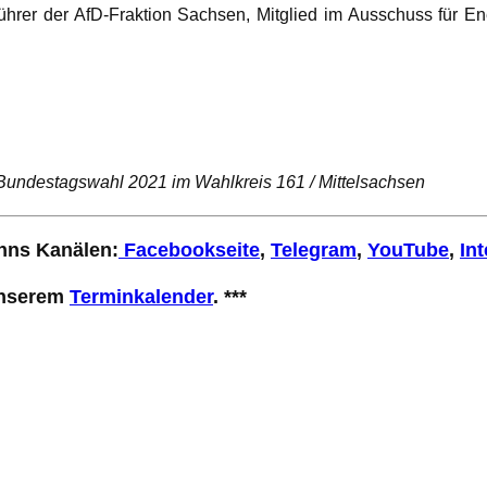
ührer der AfD-Fraktion Sachsen, Mitglied im Ausschuss für E
 Bundestagswahl 2021 im Wahlkreis 161 / Mittelsachsen
anns Kanälen:
Facebookseite
,
Telegram
,
YouTube
,
Int
 unserem
Terminkalender
. ***