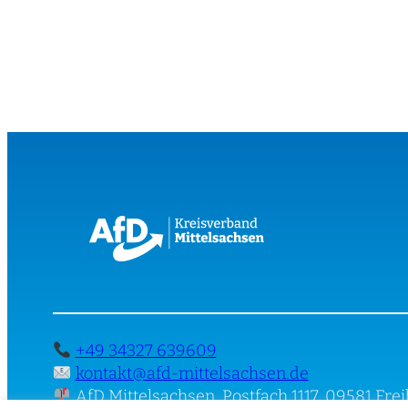
+49 34327 639609
kontakt@afd-mittelsachsen.de
AfD Mittelsachsen, Postfach 1117, 09581 Fre