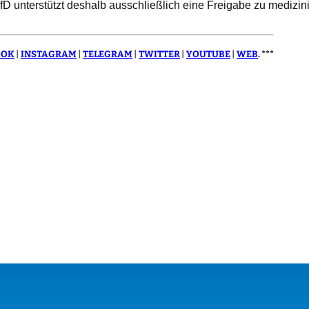
 AfD unterstützt deshalb ausschließlich eine Freigabe zu mediz
OOK
|
INSTAGRAM
|
TELEGRAM
|
TWITTER
|
YOUTUBE
|
WEB
.
***