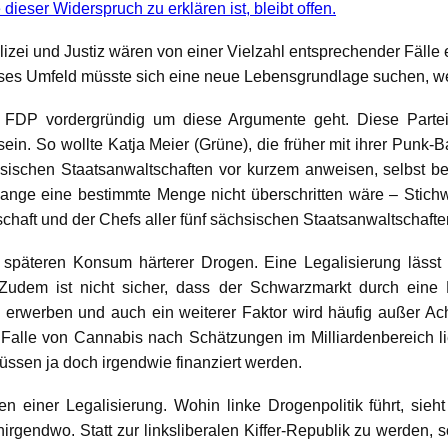
dieser Widerspruch zu erklären ist, bleibt offen.
olizei und Justiz wären von einer Vielzahl entsprechender Fälle
eses Umfeld müsste sich eine neue Lebensgrundlage suchen, we
 FDP vordergründig um diese Argumente geht. Diese Parteie
in. So wollte Katja Meier (Grüne), die früher mit ihrer Punk-
hsischen Staatsanwaltschaften vor kurzem anweisen, selbst be
ange eine bestimmte Menge nicht überschritten wäre – Stichw
haft und der Chefs aller fünf sächsischen Staatsanwaltschafte
 späteren Konsum härterer Drogen. Eine Legalisierung läss
. Zudem ist nicht sicher, dass der Schwarzmarkt durch ein
erwerben und auch ein weiterer Faktor wird häufig außer Ach
lle von Cannabis nach Schätzungen im Milliardenbereich liege
üssen ja doch irgendwie finanziert werden.
n einer Legalisierung. Wohin linke Drogenpolitik führt, sieh
irgendwo. Statt zur linksliberalen Kiffer-Republik zu werden, 