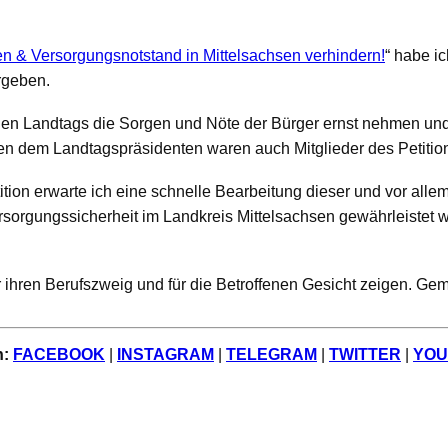
fen & Versorgungsnotstand in Mittelsachsen verhindern!
“ habe ic
rgeben.
en Landtags
die Sorgen und Nöte der Bürger ernst nehmen und
ben dem Landtagspräsidenten waren auch Mitglieder des Petiti
ion erwarte ich eine schnelle Bearbeitung dieser und vor allem 
rsorgungssicherheit im
Landkreis Mittelsachsen
gewährleistet w
r ihren Berufszweig und für die Betroffenen Gesicht zeigen.
Geme
n:
FACEBOOK
|
INSTAGRAM
|
TELEGRAM
|
TWITTER
|
YOU