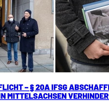
FLICHT – § 20A IFSG ABSCHAFF
N MITTELSACHSEN VERHINDER