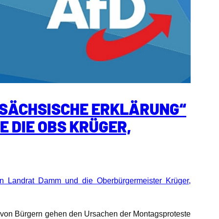
LSÄCHSISCHE ERKLÄRUNG“
 DIE OBS KRÜGER,
an Landrat Damm und die Oberbürgermeister Krüger,
gen von Bürgern gehen den Ursachen der Montagsproteste