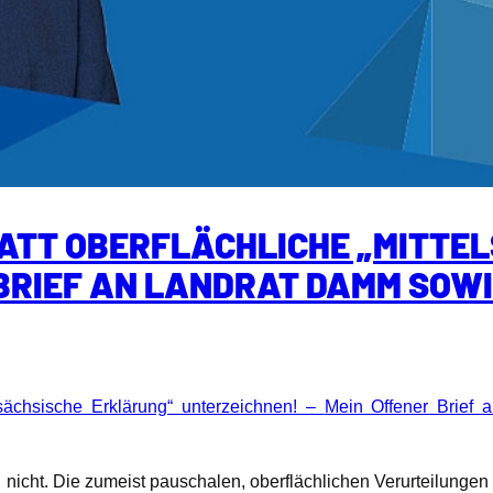
ATT OBERFLÄCHLICHE „MITTE
BRIEF AN LANDRAT DAMM SOWIE
lsächsische Erklärung“ unterzeichnen! –
Mein Offener Brief 
ch nicht. Die zumeist pauschalen, oberflächlichen Verurteilun