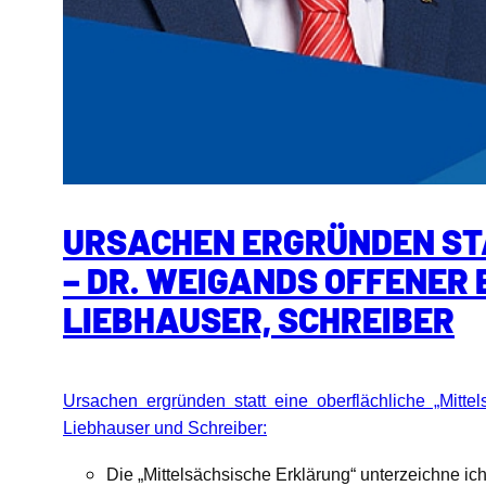
URSACHEN ERGRÜNDEN ST
– DR. WEIGANDS OFFENER 
LIEBHAUSER, SCHREIBER
Ursachen ergründen statt eine oberflächliche „Mitte
Liebhauser und Schreiber:
Die „Mittelsächsische Erklärung“ unterzeichne i