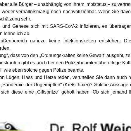
 aber alle Bürger – unabhängig von ihrem Impfstatus – zu vertret
 weder verhältnismäßig noch nachvollziehbar. Wenn Sie dav
schätzung sehr.
te und Genese sich mit SARS-CoV-2 infizieren, es übertragen
 lehne ich ab.
Außenbereich nahezu keine Infektionsketten entstehen. D
rden.
ung“, dass von den „Ordnungskräften keine Gewalt“ ausgeht, zeig
stranten gibt es auch bei den Polizeibeamten übereifrige Koll
el, wie eben solche gegen Polizeibeamte.
von Lügen, Hass und Hetze reden, verurteilen Sie dann auch 
 „Pandemie der Ungeimpften“ (Kretschmer)? Solche Aussagen s
ich diese eine „Giftspritze“ geholt haben. Ob sich jemand f