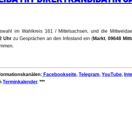
swahl im Wahlkreis 161 / Mittelsachsen, und die Mittweidaer
2 Uhr
zu Gesprächen an den Infostand ein (
Markt
,
09648 Mitt
kommen.
nformationskanälen:
Facebookseite
,
Telegram
,
YouTube
,
Int
em
Terminkalender
. ***