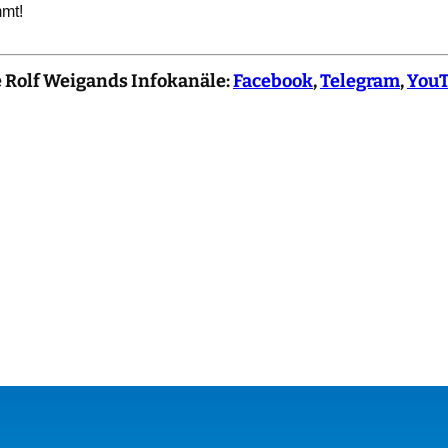
mmt!
e Rolf Weigands Infokanäle:
Facebook
,
Telegram
,
You