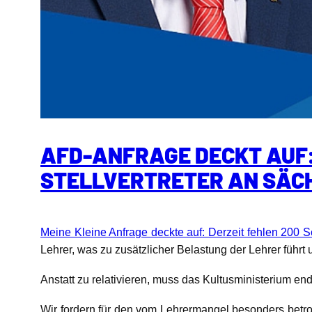
AFD-ANFRAGE DECKT AUF:
STELLVERTRETER AN SÄC
Meine Kleine Anfrage deckte auf: Derzeit fehlen 200 Sc
Lehrer, was zu zusätzlicher Belastung der Lehrer führt u
Anstatt zu relativieren, muss das Kultusministerium en
Wir fordern für den vom Lehrermangel besonders betro