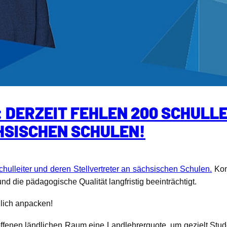
 DERZEIT FEHLEN 200 SCHULLE
HSISCHEN SCHULEN!
hulleiter und deren Stellvertreter an sächsischen Schulen.
Kom
nd die pädagogische Qualität langfristig beeinträchtigt.
dlich anpacken!
ffenen ländlichen Raum eine Landlehrerquote, um gezielt Stud