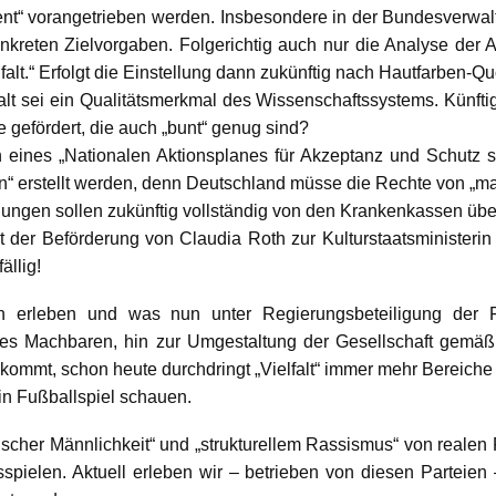
t“ vorangetrieben werden. Insbesondere in der Bundesverwa
konkreten Zielvorgaben. Folgerichtig auch nur die Analyse der 
falt.“ Erfolgt die Einstellung dann zukünftig nach Hautfarben-Q
lt sei ein Qualitätsmerkmal des Wissenschaftssystems. Künftig
 gefördert, die auch „bunt“ genug sind?
eines „Nationalen Aktionsplanes für Akzeptanz und Schutz sex
“ erstellt werden, denn Deutschland müsse die Rechte von „ma
lungen sollen zukünftig vollständig von den Krankenkassen ü
 der Beförderung von Claudia Roth zur Kulturstaatsministerin
ällig!
en erleben und was nun unter Regierungsbeteiligung der F
des Machbaren, hin zur Umgestaltung der Gesellschaft gemäß 
ommt, schon heute durchdringt „Vielfalt“ immer mehr Bereiche
in Fußballspiel schauen.
scher Männlichkeit“ und „strukturellem Rassismus“ von realen 
pielen. Aktuell erleben wir – betrieben von diesen Parteien 