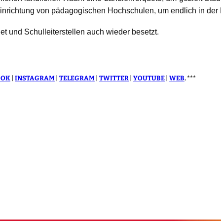
Einrichtung von pädagogischen Hochschulen, um endlich in der
et und Schulleiterstellen auch wieder besetzt.
OOK
|
INSTAGRAM
|
TELEGRAM
|
TWITTER
|
YOUTUBE
|
WEB
. ***