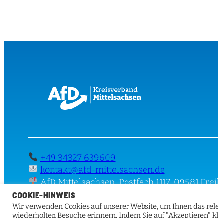
+49 34327 639609
kontakt@afd-mittelsachsen.de
AfD Mittelsachsen, Postfach 1117, 09581 Fre
COOKIE-HINWEIS
Wir verwenden Cookies auf unserer Website, um Ihnen das rele
wiederholten Besuche erinnern. Indem Sie auf "Akzeptieren" k