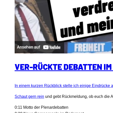
VER-RÜCKTE DEBATTEN IM
In einem kurzen Rückblick stelle ich einige Eindrücke
Schaut gern rein
und gebt Rückmeldung, ob euch die Art
0:11 Motto der Plenardebatten