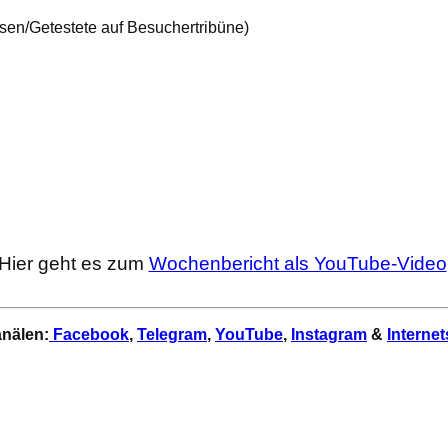
sen/Getestete auf Besuchertribüne)
Hier geht es zum
Wochenbericht als YouTube-Video
anälen:
Facebook
,
Telegram
,
YouTube
,
Instagram
&
Internet