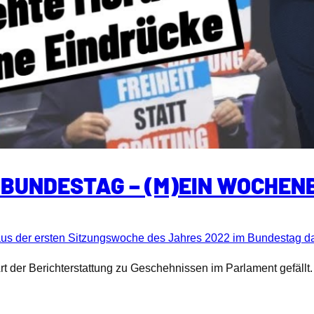
 BUNDESTAG – (M)EIN WOCHEN
 aus der ersten Sitzungswoche des Jahres 2022 im Bundestag da
 der Berichterstattung zu Geschehnissen im Parlament gefällt