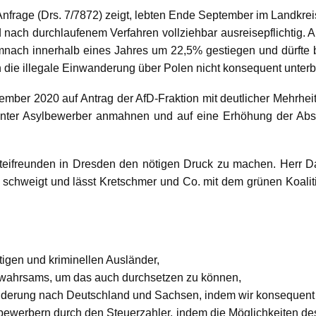
Anfrage (Drs. 7/7872) zeigt, lebten Ende September im
Landkrei
d nach durchlaufenem Verfahren vollziehbar ausreisepflichtig. A
demnach innerhalb eines Jahres um 22,5% gestiegen und dürfte
 die illegale Einwanderung über Polen nicht konsequent unter
tember 2020 auf Antrag der AfD-Fraktion mit deutlicher Mehrhe
hnter Asylbewerber anmahnen und auf eine Erhöhung der Abs
rteifreunden in Dresden den nötigen Druck zu machen. Herr Da
 schweigt und lässt Kretschmer und Co. mit dem grünen Koalit
igen und kriminellen Ausländer,
ewahrsams, um das auch durchsetzen zu können,
nderung nach Deutschland und Sachsen, indem wir konsequent 
ewerbern durch den Steuerzahler, indem die Möglichkeiten de