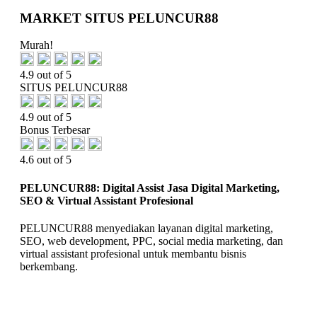
MARKET SITUS PELUNCUR88
Murah!
4.9 out of 5
SITUS PELUNCUR88
4.9 out of 5
Bonus Terbesar
4.6 out of 5
PELUNCUR88: Digital Assist Jasa Digital Marketing,
SEO & Virtual Assistant Profesional
PELUNCUR88 menyediakan layanan digital marketing,
SEO, web development, PPC, social media marketing, dan
virtual assistant profesional untuk membantu bisnis
berkembang.