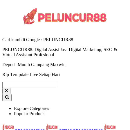
Cari kami di Google : PELUNCUR88
PELUNCUR88: Digital Assist Jasa Digital Marketing, SEO &
Virtual Assistant Profesional
Deposit Murah Gampang Maxwin
Rtp Terupdate Live Setiap Hari
Explore Categories
Popular Products