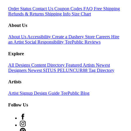
Order Status
Contact Us
Coupon Codes
FAQ
Free Shipping
Refunds & Returns
Shipping Info
Size Chart
About Us
About Us
Accessibility
Create a Dashery Store
Careers
Hire
an Artist
Social Responsibility
TeePublic Reviews
Explore
All Designs
Content Directory
Featured Artists
Newest
Designers
Newest SITUS PELUNCUR88
Tag Directory
Artists
Artist Signup
Design Guide
TeePublic Blog
Follow Us