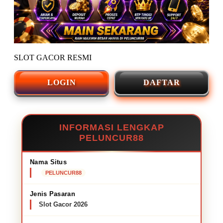
SLOT GACOR RESMI
LOGIN
DAFTAR
INFORMASI LENGKAP
PELUNCUR88
Nama Situs
PELUNCUR88
Jenis Pasaran
Slot Gacor 2026