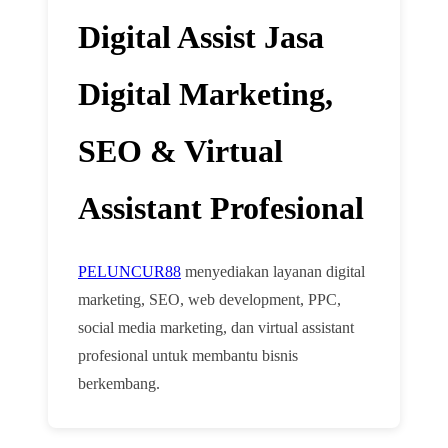
Digital Assist Jasa
Digital Marketing,
SEO & Virtual
Assistant Profesional
PELUNCUR88
menyediakan layanan digital
marketing, SEO, web development, PPC,
social media marketing, dan virtual assistant
profesional untuk membantu bisnis
berkembang.