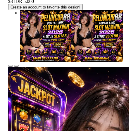
$3
IDR 5.000
Create an account to favorite this design!