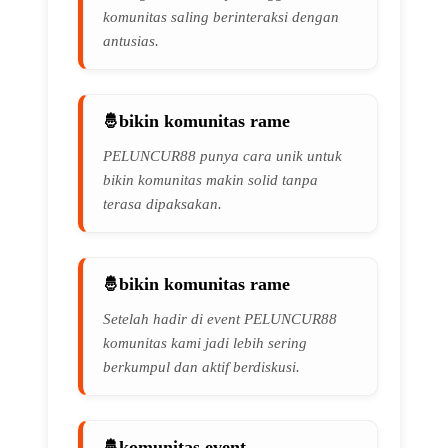
komunitas saling berinteraksi dengan
antusias.
bikin komunitas rame
PELUNCUR88 punya cara unik untuk
bikin komunitas makin solid tanpa
terasa dipaksakan.
bikin komunitas rame
Setelah hadir di event PELUNCUR88
komunitas kami jadi lebih sering
berkumpul dan aktif berdiskusi.
komunitas event