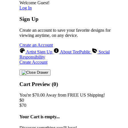
Welcome Guest!
Log In
Sign Up
Create an account to save your favorite designs for
viewing anytime, on any device.
Create an Account
Artist Sign Up
About TeePublic
Social
Responsibility
Create Account
Cart Preview (0)
You're
$70.00
Away from
FREE US Shipping!
$0
$70
Your Cart is empty...
Discover something you'll love!