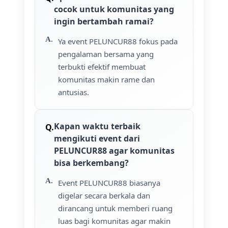
cocok untuk komunitas yang
ingin bertambah ramai?
Ya event PELUNCUR88 fokus pada
pengalaman bersama yang
terbukti efektif membuat
komunitas makin rame dan
antusias.
Kapan waktu terbaik
mengikuti event dari
PELUNCUR88 agar komunitas
bisa berkembang?
Event PELUNCUR88 biasanya
digelar secara berkala dan
dirancang untuk memberi ruang
luas bagi komunitas agar makin