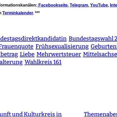
nformationskanälen:
Facebookseite
,
Telegram
,
YouTube
,
Int
em
Terminkalender
. ***
destagsdirektkandidatin
Bundestagswahl 
Frauenquote
Frühsexualisierung
Geburten
ibetrag
Liebe
Mehrwertsteuer
Mittelsachs
alterung
Wahlkreis 161
nft und Kulturkreis in
Themenabend