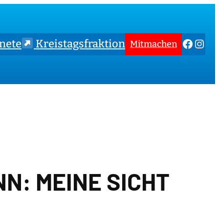
Faceb
Inst
nete
Kreistagsfraktion
Mitmachen
N: MEINE SICHT