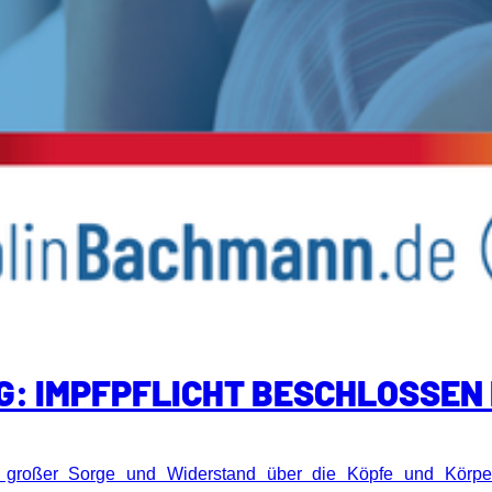
: IMPFPFLICHT BESCHLOSSEN 
, großer Sorge und Widerstand über die Köpfe und Körpe