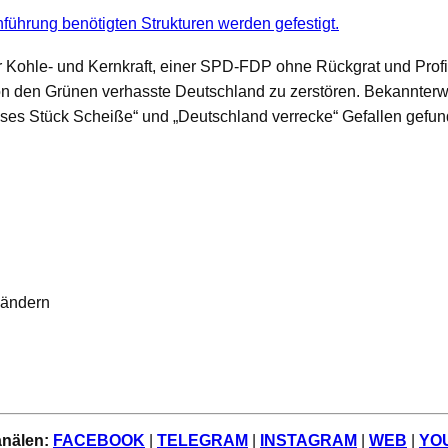
führung benötigten Strukturen werden gefestigt.
Kohle- und Kernkraft, einer SPD-FDP ohne Rückgrat und Profil,
von den Grünen verhasste Deutschland zu zerstören. Bekannterwe
ses Stück Scheiße“ und „Deutschland verrecke“ Gefallen gefu
ländern
anälen:
FACEBOOK
|
TELEGRAM
|
INSTAGRAM
|
WEB
|
YO