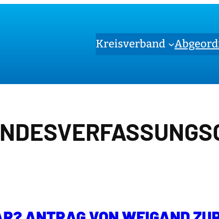
Kreisverband
Abgeord
NDESVERFASSUNGS
AR? ANTRAG VON WEIGAND ZU