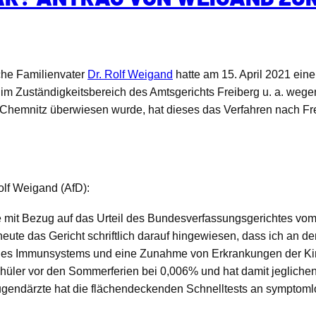
che Familienvater
Dr. Rolf Weigand
hatte am 15. April 2021 ein
im Zuständigkeitsbereich des Amtsgerichts Freiberg u. a. wege
 Chemnitz überwiesen wurde, hat dieses das Verfahren nach Fr
lf Weigand (AfD):
e mit Bezug auf das Urteil des Bundesverfassungsgerichtes vom
eute das Gericht schriftlich darauf hingewiesen, dass ich an d
ng des Immunsystems und eine Zunahme von Erkrankungen der Ki
 Schüler vor den Sommerferien bei 0,006% und hat damit jeglic
ugendärzte hat die flächendeckenden Schnelltests an symptom