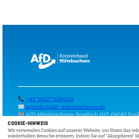
+49 34327 639609
kontakt@afd-mittelsachsen.de
AfD Mittelsachsen, Postfach 1117, 09581 Fre
COOKIE-HINWEIS
Wir verwenden Cookies auf unserer Website, um Ihnen das rele
wiederholten Besuche erinnern. Indem Sie auf "Akzeptieren" k