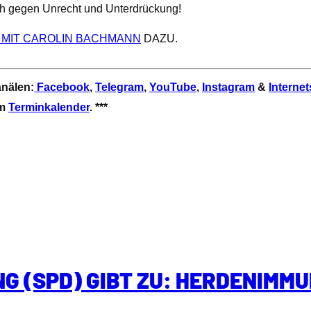
mich gegen Unrecht und Unterdrückung!
 MIT CAROLIN BACHMANN
DAZU.
anälen:
Facebook
,
Telegram
,
YouTube
,
Instagram
&
Internet
em
Terminkalender
. ***
G (SPD) GIBT ZU: HERDENIMMU