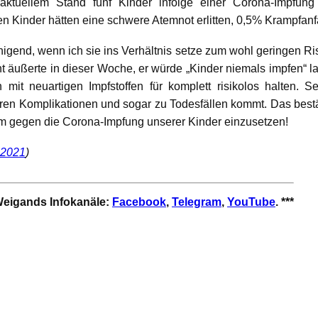
 aktuellem Stand fünf Kinder infolge einer Corona-Impfu
 Kinder hätten eine schwere Atemnot erlitten, 0,5% Krampfanf
uhigend, wenn ich sie ins Verhältnis setze zum wohl geringen Risi
äußerte in dieser Woche, er würde „Kinder niemals impfen“ la
mit neuartigen Impfstoffen für komplett risikolos halten. S
eren Komplikationen und sogar zu Todesfällen kommt. Das bestä
em gegen die Corona-Impfung unserer Kinder einzusetzen!
0.2021
)
 Weigands Infokanäle:
Facebook
,
Telegram
,
YouTube
. ***