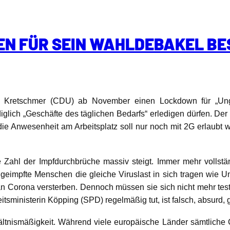
N FÜR SEIN WAHLDEBAKEL BE
dent Kretschmer (CDU) ab November einen Lockdown für „Unge
iglich „Geschäfte des täglichen Bedarfs“ erledigen dürfen. Der
ie Anwesenheit am Arbeitsplatz soll nur noch mit 2G erlaubt w
ie Zahl der Impfdurchbrüche massiv steigt. Immer mehr vollst
geimpfte Menschen die gleiche Viruslast in sich tragen wie U
n Corona versterben. Dennoch müssen sie sich nicht mehr teste
ministerin Köpping (SPD) regelmäßig tut, ist falsch, absurd, 
ltnismäßigkeit. Während viele europäische Länder sämtliche