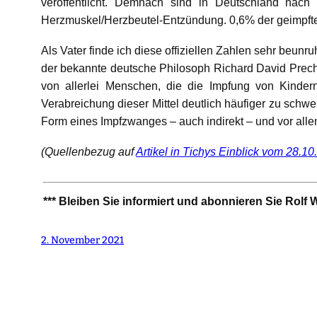
veröffentlicht. Demnach sind in Deutschland nach
Herzmuskel/Herzbeutel-Entzündung. 0,6% der geimpften
Als Vater finde ich diese offiziellen Zahlen sehr beunr
der bekannte deutsche Philosoph Richard David Precht 
von allerlei Menschen, die die Impfung von Kindern 
Verabreichung dieser Mittel deutlich häufiger zu schw
Form eines Impfzwanges – auch indirekt – und vor all
(Quellenbezug auf
Artikel in Tichys Einblick vom 28.1
*** Bleiben Sie informiert und abonnieren Sie Rolf
2. November 2021