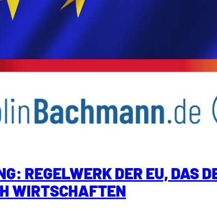
: REGELWERK DER EU, DAS DE
H WIRTSCHAFTEN