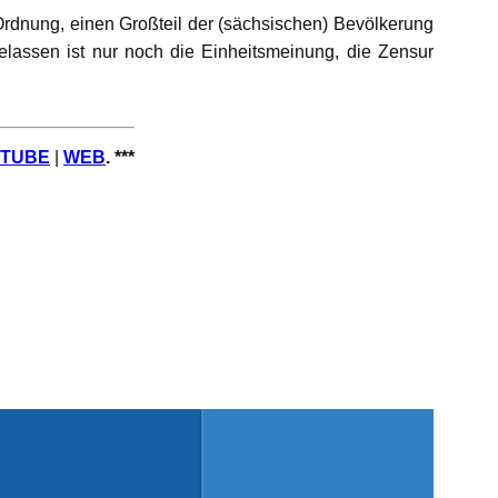
n Ordnung, einen Großteil der (sächsischen) Bevölkerung
gelassen ist nur noch die Einheitsmeinung, die Zensur
TUBE
|
WEB
.
***