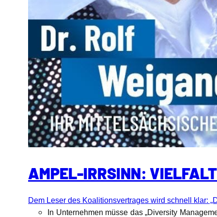
AMPEL-IRRSINN: VIELFAL
Dem Leser des Koalitionsvertrages wird schnell klar: „
In Unternehmen müsse das „Diversity Managemen