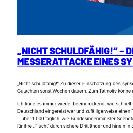
„NICHT SCHULDFÄHIG!“ – 
MESSERATTACKE EINES S
„Nicht schuldfähig!“ Zu dieser Einschätzung des sy
Gutachten sonst Wochen dauern. Zum Tatmotiv könne m
Ich finde es immer wieder beeindruckend, wie schnell 
Deutschland eingereist war und zufälligerweise einen Ta
– über 1.000 täglich, wie Bundesinnenminister Seehofe
für ihre „Flucht“ durch sichere Drittländer und hinein