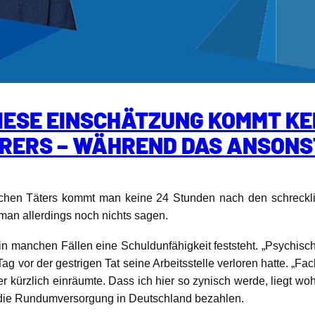
DIESE EINSCHÄTZUNG KOMMT KE
YRERS – WÄHREND DAS ANSON
rischen Täters kommt man keine 24 Stunden nach den schreck
an allerdings noch nichts sagen.
in manchen Fällen eine Schuldunfähigkeit feststeht. „Psychisch
g vor der gestrigen Tat seine Arbeitsstelle verloren hatte. „Fa
r kürzlich einräumte. Dass ich hier so zynisch werde, liegt w
 in die Rundumversorgung in Deutschland bezahlen.