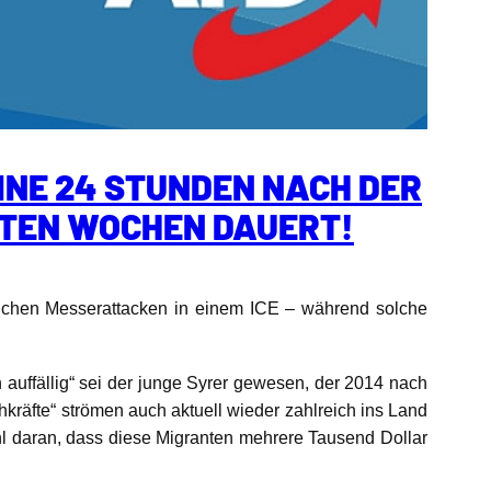
INE 24 STUNDEN NACH DER
STEN WOCHEN DAUERT!
lichen Messerattacken in einem ICE – während solche
 auffällig“ sei der junge Syrer gewesen, der 2014 nach
chkräfte“ strömen auch aktuell wieder zahlreich ins Land
ohl daran, dass diese Migranten mehrere Tausend Dollar