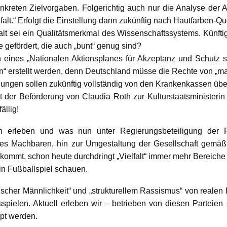
konkreten Zielvorgaben. Folgerichtig auch nur die Analyse der 
falt.“ Erfolgt die Einstellung dann zukünftig nach Hautfarben-Q
lt sei ein Qualitätsmerkmal des Wissenschaftssystems. Künftig
 gefördert, die auch „bunt“ genug sind?
eines „Nationalen Aktionsplanes für Akzeptanz und Schutz sex
“ erstellt werden, denn Deutschland müsse die Rechte von „ma
lungen sollen zukünftig vollständig von den Krankenkassen ü
 der Beförderung von Claudia Roth zur Kulturstaatsministerin
ällig!
en erleben und was nun unter Regierungsbeteiligung der F
des Machbaren, hin zur Umgestaltung der Gesellschaft gemäß 
ommt, schon heute durchdringt „Vielfalt“ immer mehr Bereiche
in Fußballspiel schauen.
scher Männlichkeit“ und „strukturellem Rassismus“ von realen 
pielen. Aktuell erleben wir – betrieben von diesen Parteien 
pt werden.