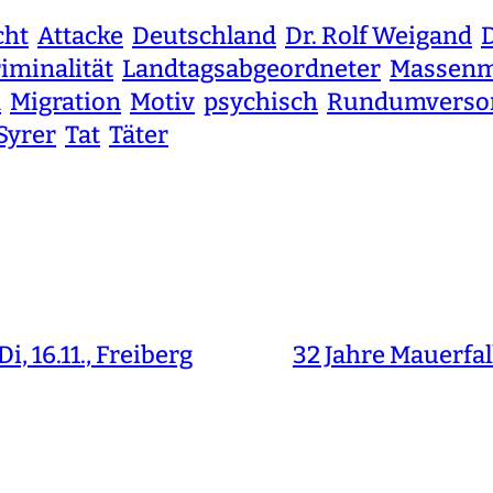
cht
Attacke
Deutschland
Dr. Rolf Weigand
D
iminalität
Landtagsabgeordneter
Massenm
n
Migration
Motiv
psychisch
Rundumverso
Syrer
Tat
Täter
, 16.11., Freiberg
32 Jahre Mauerfal