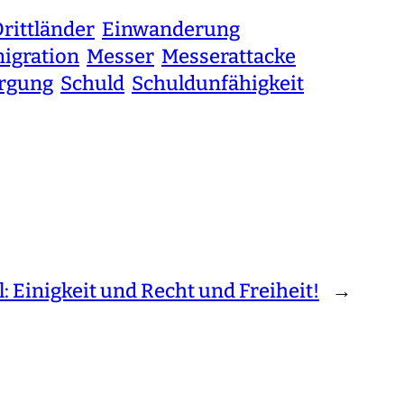
rittländer
Einwanderung
igration
Messer
Messerattacke
rgung
Schuld
Schuldunfähigkeit
l: Einigkeit und Recht und Freiheit!
→