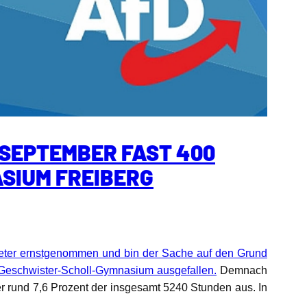
 SEPTEMBER FAST 400
SIUM FREIBERG
neter ernstgenommen und bin der Sache auf den Grund
Geschwister-Scholl-Gymnasium ausgefallen.
Demnach
r rund 7,6 Prozent der insgesamt 5240 Stunden aus. In