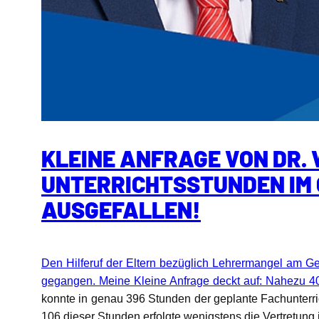
KLEINE ANFRAGE VON DR. 
UNTERRICHTSSTUNDEN IM
AUSGEFALLEN!
Den Hilferuf der Eltern bezüglich Lehrermangel am 
gegangen. Meine Kleine Anfrage deckt auf:
Nahezu 40
konnte in genau 396 Stunden der geplante Fachunterri
106 dieser Stunden erfolgte wenigstens die Vertretung