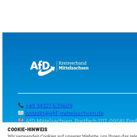
+49 34327 639609
kontakt@afd-mittelsachsen.de
AfD Mittelsachsen, Postfach 1117, 09581 Fre
COOKIE-HINWEIS
Wir verwenden Cookies auf unserer Website, um Ihnen das rele