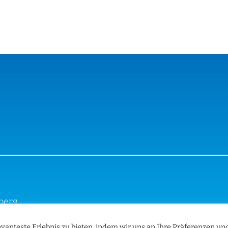
iberg
vanteste Erlebnis zu bieten, indem wir uns an Ihre Präferenzen un