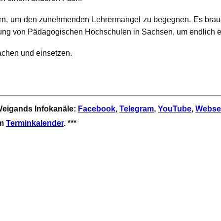
rn, um den zunehmenden Lehrermangel zu begegnen. Es brauc
tung von Pädagogischen Hochschulen in Sachsen, um endlich eff
achen und einsetzen.
 Weigands Infokanäle:
Facebook
,
Telegram
,
YouTube
,
Webse
em
Terminkalender
. ***