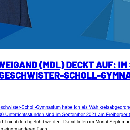
WEIGAND (MDL) DECKT AUF: IM
 GESCHWISTER-SCHOLL-GYMNA
Geschwister-Scholl-Gymnasium habe ich als Wahlkreisabgeord
0 Unterrichtsstunden sind im September 2021 am Freiberger 
cht nicht durchgeführt werden. Damit fielen im Monat Septembe
 in einem anderen Fach.