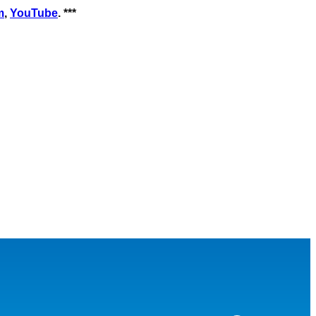
m
,
YouTube
. ***