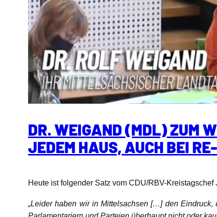
DR. WEIGAND (MDL) ZUM 
JEDEM HAUS, AUCH BEI RE
Heute ist folgender Satz vom CDU/RBV-Kreistagschef 
„Leider haben wir in Mittelsachsen […] den Eindruck
Parlamentariern und Parteien überhaupt nicht oder