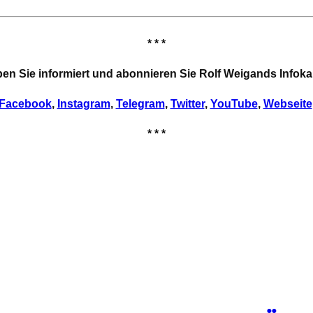
* * *
ben Sie informiert und abonnieren Sie Rolf Weigands Infoka
Facebook
,
Instagram
,
Telegram
,
Twitter
,
YouTube
,
Webseite
* * *