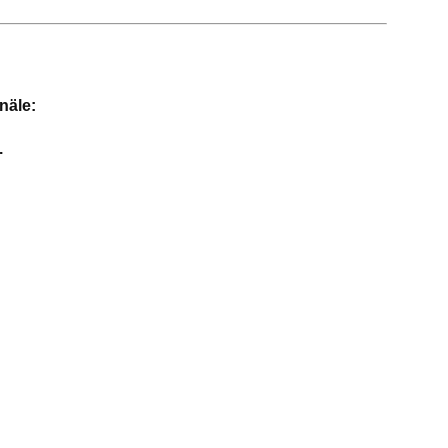
näle:
.