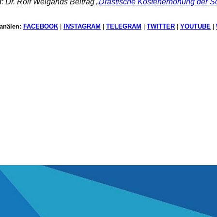
d: Dr. Rolf Weigands Beitrag „
Drastische Kostenerhöhung der Sc
kanälen:
FACEBOOK
|
INSTAGRAM
|
TELEGRAM
|
TWITTER
|
YOUTUBE
|