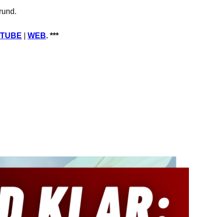
rund.
TUBE
|
WEB
. ***