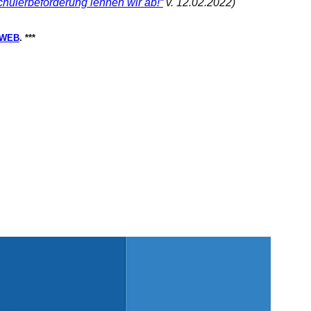
hülerbeförderung lehnen wir ab!“
v. 12.02.2022)
WEB
. ***