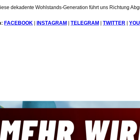
iese dekadente Wohlstands-Generation führt uns Richtung Abg
n:
FACEBOOK
|
INSTAGRAM
|
TELEGRAM
|
TWITTER
|
YOU