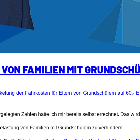
VON FAMILIEN MIT GRUNDSCHÜ
kelung der Fahrkosten für Eltern von Grundschülern auf 60,- 
rgelegten Zahlen hatte ich mir bereits selbst errechnet. Das wi
elastung von Familien mit Grundschülern zu verhindern.