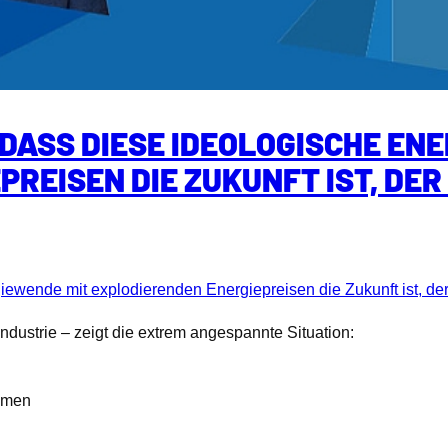
DASS DIESE IDEOLOGISCHE EN
REISEN DIE ZUKUNFT IST, DER
ewende mit explodierenden Energiepreisen die Zukunft ist, der 
 Industrie – zeigt die extrem angespannte Situation:
mmen